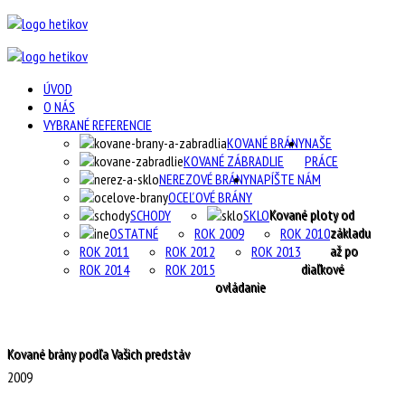
ÚVOD
O NÁS
VYBRANÉ REFERENCIE
KOVANÉ BRÁNY
NAŠE
KOVANÉ ZÁBRADLIE
PRÁCE
NEREZOVÉ BRÁNY
NAPÍŠTE NÁM
OCEĽOVÉ BRÁNY
Kované ploty od
SCHODY
SKLO
základu
OSTATNÉ
ROK 2009
ROK 2010
až po
ROK 2011
ROK 2012
ROK 2013
diaľkové
ROK 2014
ROK 2015
ovládanie
Kované brány podľa Vašich predstáv
2009