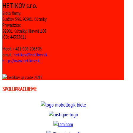
HETIKOV s.r.o.
Sídlo firmy:
Blažov 596, 92901 Kútniky
Prevádzka:
92901 Kútniky, Hlavná 108
IČO: 44355611
Mobil +421 908 206506
email:
hetikov@hetikov.sk
http://www.hetikov.sk
SPOLUPRACUJEME