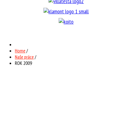
Home
/
Naše práce
/
ROK 2009