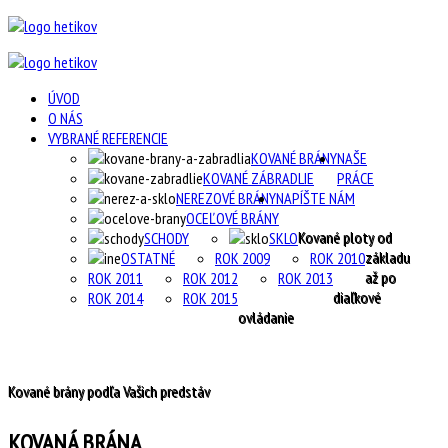
ÚVOD
O NÁS
VYBRANÉ REFERENCIE
KOVANÉ BRÁNY
NAŠE
KOVANÉ ZÁBRADLIE
PRÁCE
NEREZOVÉ BRÁNY
NAPÍŠTE NÁM
OCEĽOVÉ BRÁNY
Kované ploty od
SCHODY
SKLO
základu
OSTATNÉ
ROK 2009
ROK 2010
až po
ROK 2011
ROK 2012
ROK 2013
diaľkové
ROK 2014
ROK 2015
ovládanie
Kované brány podľa Vašich predstáv
KOVANÁ BRÁNA