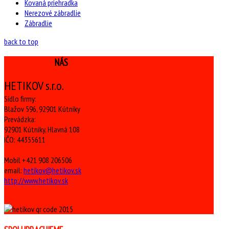
Kovaná priehradka
Nerezové zábradlie
Zábradlie
back to top
KONTAKTUJTE
NÁS
HETIKOV s.r.o.
Sídlo firmy:
Blažov 596, 92901 Kútniky
Prevádzka:
92901 Kútniky, Hlavná 108
IČO: 44355611
Mobil +421 908 206506
email:
hetikov@hetikov.sk
http://www.hetikov.sk