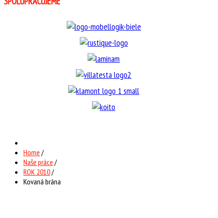
SPOLUPRACUJEME
Home
/
Naše práce
/
ROK 2010
/
Kovaná brána