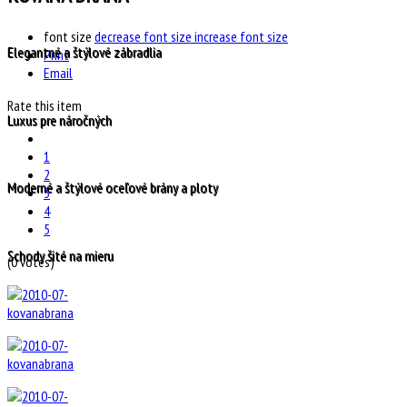
font size
decrease font size
increase font size
Elegantné a štýlové zábradlia
Print
Email
Rate this item
Luxus pre náročných
1
2
Moderné a štýlové oceľové brány a ploty
3
4
5
Schody šité na mieru
(0 votes)