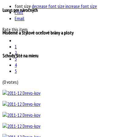
font size
decrease font size
increase font size
Luxus pre náročných
Print
Email
Rate this item
Moderné a štýlové oceľové brány a ploty
1
2
Schody šité na mieru
3
4
5
(0 votes)