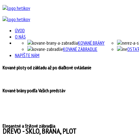
ÚVOD
O NÁS
KOVANÉ BRÁNY
KOVANÉ ZÁBRADLIE
OSTA
NAPÍŠTE NÁM
Kované ploty od základu až po diaľkové ovládanie
Kované brány podľa Vašich predstáv
Elegantné a štýlové zábradlia
DREVO - SKLO, BRÁNA, PLOT