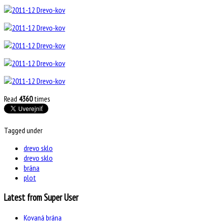
Read
4360
times
Tagged under
drevo sklo
drevo sklo
brána
plot
Latest from Super User
Kovaná brána