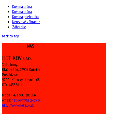
Kovaná brána
Kovaná brána
Kovaná priehradka
Nerezové zábradlie
Zábradlie
back to top
KONTAKTUJTE
NÁS
HETIKOV s.r.o.
Sídlo firmy:
Blažov 596, 92901 Kútniky
Prevádzka:
92901 Kútniky, Hlavná 108
IČO: 44355611
Mobil +421 908 206506
email:
hetikov@hetikov.sk
http://www.hetikov.sk