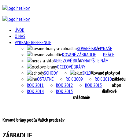
ÚVOD
O NÁS
VYBRANÉ REFERENCIE
KOVANÉ BRÁNY
NAŠE
KOVANÉ ZÁBRADLIE
PRÁCE
NEREZOVÉ BRÁNY
NAPÍŠTE NÁM
OCEĽOVÉ BRÁNY
Kované ploty od
SCHODY
SKLO
základu
OSTATNÉ
ROK 2009
ROK 2010
až po
ROK 2011
ROK 2012
ROK 2013
diaľkové
ROK 2014
ROK 2015
ovládanie
Kované brány podľa Vašich predstáv
ZÁBRADLIE