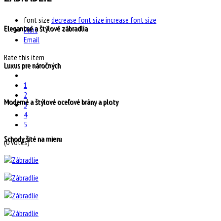
font size
decrease font size
increase font size
Elegantné a štýlové zábradlia
Print
Email
Rate this item
Luxus pre náročných
1
2
Moderné a štýlové oceľové brány a ploty
3
4
5
Schody šité na mieru
(0 votes)