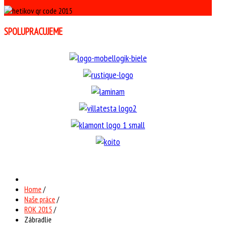
SPOLUPRACUJEME
Home
/
Naše práce
/
ROK 2015
/
Zábradlie